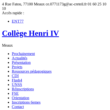
4 Rue Fatou, 77100 Meaux
ce.0771173g@ac-creteil.fr
01 60 25 10
10
Accès rapide :
ENT77
Collège Henri IV
Meaux
Prochainement
Actualités
Présentation
Projets
Ressources pédagogiques
CDI
Flash4
UNSS
Réinscriptions
FSE
Orientation
Inscriptions 6emes
Contact