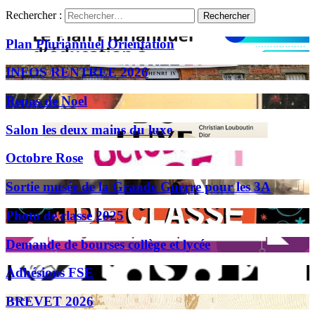
Rechercher :
Plan Pluriannuel Orientation
INFOS RENTREE 2026
Repas de Noel
Salon les deux mains du luxe
Octobre Rose
Sortie musée de la Grande Guerre pour les 3A
Photo de classe 2025
Demande de bourses collège et lycée
Adhésions FSE
BREVET 2026