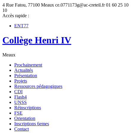
4 Rue Fatou, 77100 Meaux
ce.0771173g@ac-creteil.fr
01 60 25 10
10
Accès rapide :
ENT77
Collège Henri IV
Meaux
Prochainement
Actualités
Présentation
Projets
Ressources pédagogiques
CDI
Flash4
UNSS
Réinscriptions
FSE
Orientation
Inscriptions 6emes
Contact