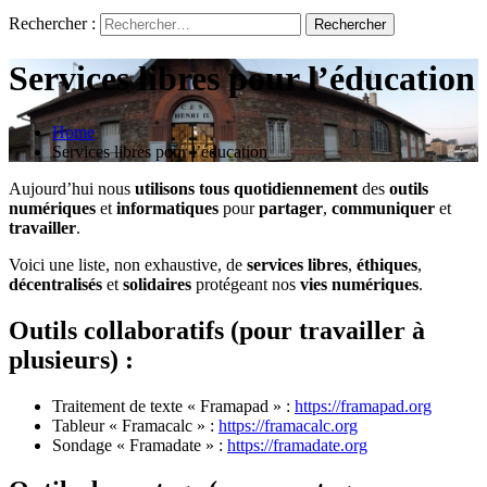
Rechercher :
Services libres pour l’éducation
Home
Services libres pour l’éducation
Aujourd’hui nous
utilisons tous quotidiennement
des
outils
numériques
et
informatiques
pour
partager
,
communiquer
et
travailler
.
Voici une liste, non exhaustive, de
services libres
,
éthiques
,
décentralisés
et
solidaires
protégeant nos
vies numériques
.
Outils collaboratifs (pour travailler à
plusieurs) :
Traitement de texte « Framapad » :
https://framapad.org
Tableur « Framacalc » :
https://framacalc.org
Sondage « Framadate » :
https://framadate.org