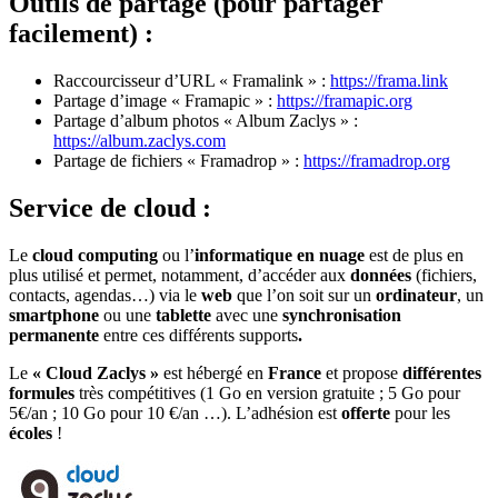
Outils de partage (pour partager
facilement) :
Raccourcisseur d’URL « Framalink » :
https://frama.link
Partage d’image « Framapic » :
https://framapic.org
Partage d’album photos « Album Zaclys » :
https://album.zaclys.com
Partage de fichiers « Framadrop » :
https://framadrop.org
Service de cloud :
Le
cloud computing
ou l’
informatique en nuage
est de plus en
plus utilisé et permet, notamment, d’accéder aux
données
(fichiers,
contacts, agendas…) via le
web
que l’on soit sur un
ordinateur
, un
smartphone
ou une
tablette
avec une
synchronisation
permanente
entre ces différents supports
.
Le
« Cloud Zaclys »
est hébergé en
France
et propose
différentes
formules
très compétitives (1 Go en version gratuite ; 5 Go pour
5€/an ; 10 Go pour 10 €/an …). L’adhésion est
offerte
pour les
écoles
!