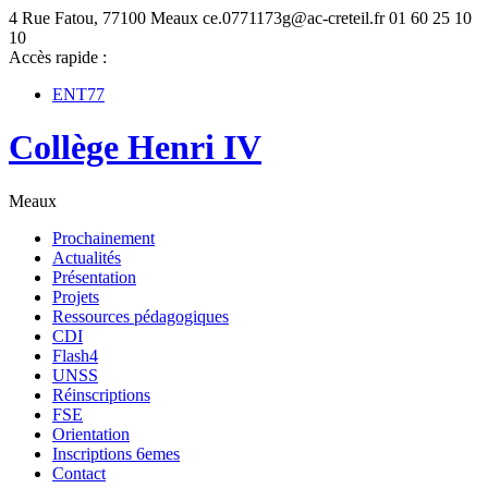
4 Rue Fatou, 77100 Meaux
ce.0771173g@ac-creteil.fr
01 60 25 10
10
Accès rapide :
ENT77
Collège Henri IV
Meaux
Prochainement
Actualités
Présentation
Projets
Ressources pédagogiques
CDI
Flash4
UNSS
Réinscriptions
FSE
Orientation
Inscriptions 6emes
Contact