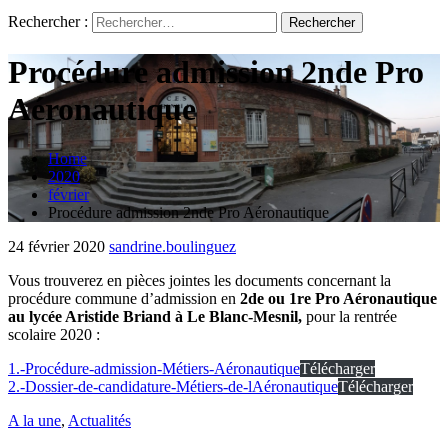
Rechercher :
Procédure admission 2nde Pro
Aéronautique
Home
2020
février
Procédure admission 2nde Pro Aéronautique
24 février 2020
sandrine.boulinguez
Vous trouverez en pièces jointes les documents concernant la
procédure commune d’admission en
2de ou 1re Pro Aéronautique
au lycée Aristide Briand à Le Blanc-Mesnil,
pour la rentrée
scolaire 2020 :
1.-Procédure-admission-Métiers-Aéronautique
Télécharger
2.-Dossier-de-candidature-Métiers-de-lAéronautique
Télécharger
A la une
,
Actualités