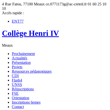
4 Rue Fatou, 77100 Meaux
ce.0771173g@ac-creteil.fr
01 60 25 10
10
Accès rapide :
ENT77
Collège Henri IV
Meaux
Prochainement
Actualités
Présentation
Projets
Ressources pédagogiques
CDI
Flash4
UNSS
Réinscriptions
FSE
Orientation
Inscriptions 6emes
Contact