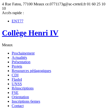
4 Rue Fatou, 77100 Meaux
ce.0771173g@ac-creteil.fr
01 60 25 10
10
Accès rapide :
ENT77
Collège Henri IV
Meaux
Prochainement
Actualités
Présentation
Projets
Ressources pédagogiques
CDI
Flash4
UNSS
Réinscriptions
FSE
Orientation
Inscriptions 6emes
Contact