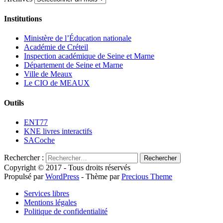
Institutions
Ministère de l’Éducation nationale
Académie de Créteil
Inspection académique de Seine et Marne
Département de Seine et Marne
Ville de Meaux
Le CIO de MEAUX
Outils
ENT77
KNE livres interactifs
SACoche
Rechercher :
Copyright © 2017 - Tous droits réservés
Propulsé par
WordPress
- Thème par
Precious Theme
Services libres
Mentions légales
Politique de confidentialité