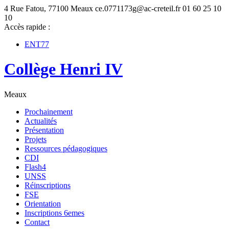
4 Rue Fatou, 77100 Meaux
ce.0771173g@ac-creteil.fr
01 60 25 10
10
Accès rapide :
ENT77
Collège Henri IV
Meaux
Prochainement
Actualités
Présentation
Projets
Ressources pédagogiques
CDI
Flash4
UNSS
Réinscriptions
FSE
Orientation
Inscriptions 6emes
Contact