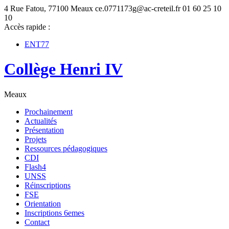
4 Rue Fatou, 77100 Meaux
ce.0771173g@ac-creteil.fr
01 60 25 10
10
Accès rapide :
ENT77
Collège Henri IV
Meaux
Prochainement
Actualités
Présentation
Projets
Ressources pédagogiques
CDI
Flash4
UNSS
Réinscriptions
FSE
Orientation
Inscriptions 6emes
Contact