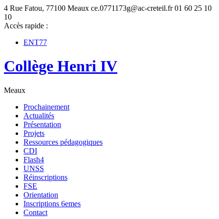
4 Rue Fatou, 77100 Meaux
ce.0771173g@ac-creteil.fr
01 60 25 10
10
Accès rapide :
ENT77
Collège Henri IV
Meaux
Prochainement
Actualités
Présentation
Projets
Ressources pédagogiques
CDI
Flash4
UNSS
Réinscriptions
FSE
Orientation
Inscriptions 6emes
Contact