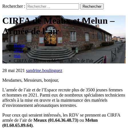
Rechercher :
CIRFA de Meaux et Melun –
Armée de l’air
Home
2021
mai
CIRFA de Meaux et Melun – Armée de l’air
28 mai 2021
sandrine.boulinguez
Mesdames, Messieurs, bonjour,
L’armée de l’air et de l’Espace recrute plus de 3500 jeunes femmes
et hommes en 2021. Parmi eux de nombreux spécialistes techniciens
affectés à la mise en œuvre et la maintenance des matériels
d’environnement aéronautiques terrestres.
Pour ceux qui seraient intéressés, les RDV se prennent au CIRFA
armée de l’air de
Meaux (01.64.36.48.73)
ou
Melun
(01.60.65.89.64)
.