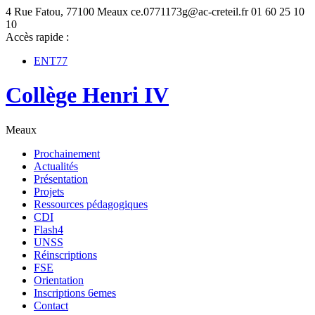
4 Rue Fatou, 77100 Meaux
ce.0771173g@ac-creteil.fr
01 60 25 10
10
Accès rapide :
ENT77
Collège Henri IV
Meaux
Prochainement
Actualités
Présentation
Projets
Ressources pédagogiques
CDI
Flash4
UNSS
Réinscriptions
FSE
Orientation
Inscriptions 6emes
Contact