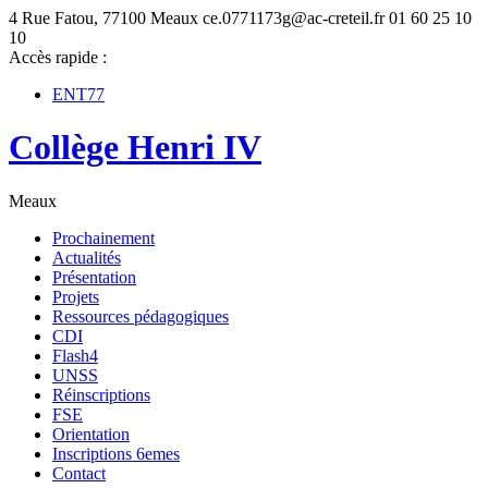
4 Rue Fatou, 77100 Meaux
ce.0771173g@ac-creteil.fr
01 60 25 10
10
Accès rapide :
ENT77
Collège Henri IV
Meaux
Prochainement
Actualités
Présentation
Projets
Ressources pédagogiques
CDI
Flash4
UNSS
Réinscriptions
FSE
Orientation
Inscriptions 6emes
Contact