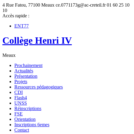
4 Rue Fatou, 77100 Meaux
ce.0771173g@ac-creteil.fr
01 60 25 10
10
Accès rapide :
ENT77
Collège Henri IV
Meaux
Prochainement
Actualités
Présentation
Projets
Ressources pédagogiques
CDI
Flash4
UNSS
Réinscriptions
FSE
Orientation
Inscriptions 6emes
Contact