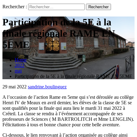
Rechercher :
Participation de la 5E à la
finale régionale RAME EN
5EME
Home
2022
mai
Participation de la 5E à la finale régionale RAME EN 5EME
29 mai 2022
sandrine.boulinguez
A l’occasion de l’action Rame en 5eme qui s’est déroulée au collège
Henri IV de Meaux en avril dernier, les élèves de la classe de 5E se
sont qualifiés pour la finale qui aura lieu le mardi 31 mai 2022 à
Créteil. La classe se rendra à l’événement accompagnée de ses
professeurs de Sciences ( M BARTROLITCH et Mme LENGLIN).
Félicitations à tous et bonne chance pour cette belle aventure.​
Ci-dessous, le lien renvoyant à l’action organisée au collège ainsi