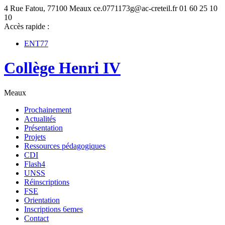
4 Rue Fatou, 77100 Meaux
ce.0771173g@ac-creteil.fr
01 60 25 10
10
Accès rapide :
ENT77
Collège Henri IV
Meaux
Prochainement
Actualités
Présentation
Projets
Ressources pédagogiques
CDI
Flash4
UNSS
Réinscriptions
FSE
Orientation
Inscriptions 6emes
Contact