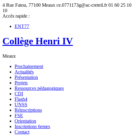
4 Rue Fatou, 77100 Meaux
ce.0771173g@ac-creteil.fr
01 60 25 10
10
Accès rapide :
ENT77
Collège Henri IV
Meaux
Prochainement
Actualités
Présentation
Projets
Ressources pédagogiques
CDI
Flash4
UNSS
Réinscriptions
FSE
Orientation
Inscriptions 6emes
Contact