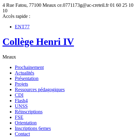
4 Rue Fatou, 77100 Meaux
ce.0771173g@ac-creteil.fr
01 60 25 10
10
Accès rapide :
ENT77
Collège Henri IV
Meaux
Prochainement
Actualités
Présentation
Projets
Ressources pédagogiques
CDI
Flash4
UNSS
Réinscriptions
FSE
Orientation
Inscriptions 6emes
Contact