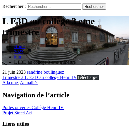
Rechercher :
L E3D au collège 3 eme
trimestre
Home
2023
juin
L E3D au collège 3 eme trimestre
21 juin 2023
sandrine.boulinguez
Trimestre-3-L-E3D-au-college-Henri-IV
Télécharger
A la une
,
Actualités
Navigation de l’article
Portes ouvertes Collège Henri IV
Projet Street Art
Liens utiles