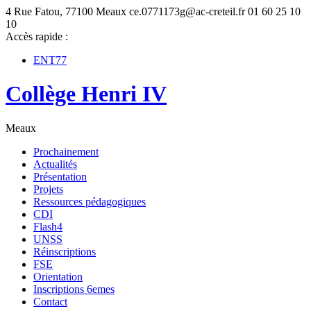
4 Rue Fatou, 77100 Meaux
ce.0771173g@ac-creteil.fr
01 60 25 10
10
Accès rapide :
ENT77
Collège Henri IV
Meaux
Prochainement
Actualités
Présentation
Projets
Ressources pédagogiques
CDI
Flash4
UNSS
Réinscriptions
FSE
Orientation
Inscriptions 6emes
Contact