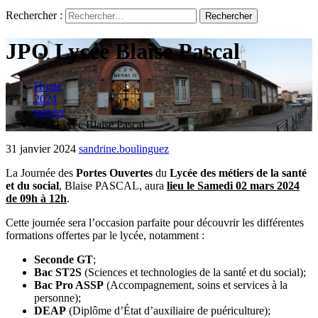
Rechercher :
JPO Lycée Blaise Pascal
Home
2024
janvier
JPO Lycée Blaise Pascal
31 janvier 2024
sandrine.boulinguez
La Journée des
Portes Ouvertes
du
Lycée des métiers de la santé
et du social
, Blaise PASCAL, aura
lieu le Samedi 02 mars 2024
de 09h à 12h
.
Cette journée sera l’occasion parfaite pour découvrir les différentes
formations offertes par le lycée, notamment :
Seconde GT
;
Bac ST2S
(Sciences et technologies de la santé et du social);
Bac Pro ASSP
(Accompagnement, soins et services à la
personne);
DEAP
(Diplôme d’État d’auxiliaire de puériculture);