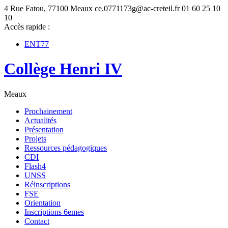
4 Rue Fatou, 77100 Meaux
ce.0771173g@ac-creteil.fr
01 60 25 10
10
Accès rapide :
ENT77
Collège Henri IV
Meaux
Prochainement
Actualités
Présentation
Projets
Ressources pédagogiques
CDI
Flash4
UNSS
Réinscriptions
FSE
Orientation
Inscriptions 6emes
Contact