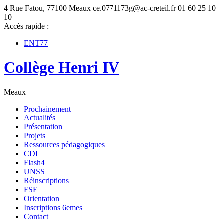
4 Rue Fatou, 77100 Meaux
ce.0771173g@ac-creteil.fr
01 60 25 10
10
Accès rapide :
ENT77
Collège Henri IV
Meaux
Prochainement
Actualités
Présentation
Projets
Ressources pédagogiques
CDI
Flash4
UNSS
Réinscriptions
FSE
Orientation
Inscriptions 6emes
Contact