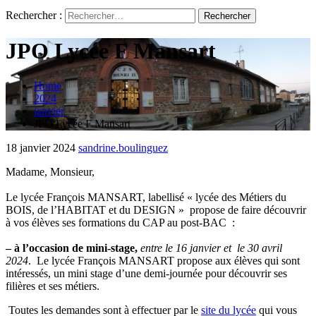
Rechercher :
JPO Lycée F Mansart
Home
2024
janvier
JPO Lycée F Mansart
18 janvier 2024
sandrine.boulinguez
Madame, Monsieur,
Le lycée François MANSART, labellisé « lycée des Métiers du
BOIS, de l’HABITAT et du DESIGN » propose de faire découvrir
à vos élèves ses formations du CAP au post-BAC :
– à l’occasion de mini-stage,
entre le 16 janvier et
le 30 avril
2024
. Le lycée François MANSART propose aux élèves qui sont
intéressés, un mini stage d’une demi-journée pour découvrir ses
filières et ses métiers.
Toutes les demandes sont à effectuer par le
site du lycée
qui vous