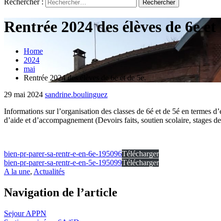
Rechercher :
Rentrée 2024 des élèves de 6e et 
Home
2024
mai
Rentrée 2024 des élèves de 6e et de 5e.
29 mai 2024
sandrine.boulinguez
Informations sur l’organisation des classes de 6é et de 5é en termes d’
d’aide et d’accompagnement (Devoirs faits, soutien scolaire, stages de ré
bien-pr-parer-sa-rentr-e-en-6e-195096
Télécharger
bien-pr-parer-sa-rentr-e-en-5e-195099
Télécharger
A la une
,
Actualités
Navigation de l’article
Sejour APPN