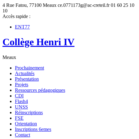
4 Rue Fatou, 77100 Meaux
ce.0771173g@ac-creteil.fr
01 60 25 10
10
Accès rapide :
ENT77
Collège Henri IV
Meaux
Prochainement
Actualités
Présentation
Projets
Ressources pédagogiques
CDI
Flash4
UNSS
Réinscriptions
FSE
Orientation
Inscriptions 6emes
Contact