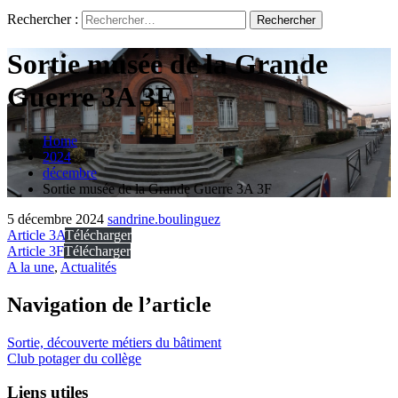
Rechercher :
Sortie musée de la Grande
Guerre 3A 3F
Home
2024
décembre
Sortie musée de la Grande Guerre 3A 3F
5 décembre 2024
sandrine.boulinguez
Article 3A
Télécharger
Article 3F
Télécharger
A la une
,
Actualités
Navigation de l’article
Sortie, découverte métiers du bâtiment
Club potager du collège
Liens utiles