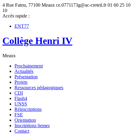
4 Rue Fatou, 77100 Meaux
ce.0771173g@ac-creteil.fr
01 60 25 10
10
Accès rapide :
ENT77
Collège Henri IV
Meaux
Prochainement
Actualités
Présentation
Projets
Ressources pédagogiques
CDI
Flash4
UNSS
Réinscriptions
FSE
Orientation
Inscriptions 6emes
Contact