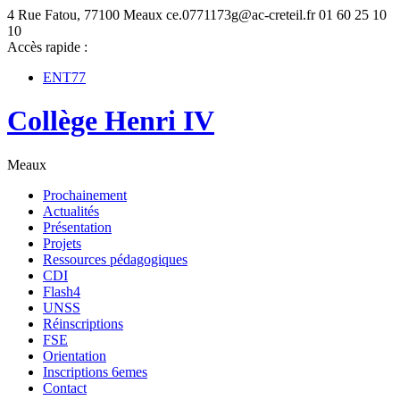
4 Rue Fatou, 77100 Meaux
ce.0771173g@ac-creteil.fr
01 60 25 10
10
Accès rapide :
ENT77
Collège Henri IV
Meaux
Prochainement
Actualités
Présentation
Projets
Ressources pédagogiques
CDI
Flash4
UNSS
Réinscriptions
FSE
Orientation
Inscriptions 6emes
Contact