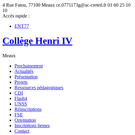
4 Rue Fatou, 77100 Meaux
ce.0771173g@ac-creteil.fr
01 60 25 10
10
Accès rapide :
ENT77
Collège Henri IV
Meaux
Prochainement
Actualités
Présentation
Projets
Ressources pédagogiques
CDI
Flash4
UNSS
Réinscriptions
FSE
Orientation
Inscriptions 6emes
Contact