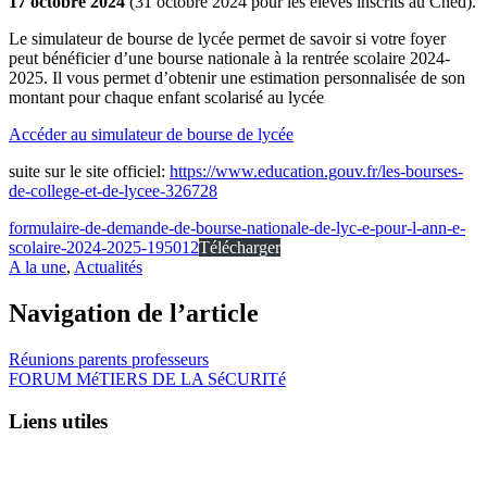
17 octobre 2024
(31 octobre 2024 pour les élèves inscrits au Cned).
Le simulateur de bourse de lycée permet de savoir si votre foyer
peut bénéficier d’une bourse nationale à la rentrée scolaire 2024-
2025. Il vous permet d’obtenir une estimation personnalisée de son
montant pour chaque enfant scolarisé au lycée
Accéder au simulateur de bourse de lycée
suite sur le site officiel:
https://www.education.gouv.fr/les-bourses-
de-college-et-de-lycee-326728
formulaire-de-demande-de-bourse-nationale-de-lyc-e-pour-l-ann-e-
scolaire-2024-2025-195012
Télécharger
A la une
,
Actualités
Navigation de l’article
Réunions parents professeurs
FORUM MéTIERS DE LA SéCURITé
Liens utiles