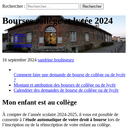
Rechercher :
Bourses collège et lycée 2024
Home
2024
septembre
Bourses collège et lycée 2024
16 septembre 2024
sandrine.boulinguez
Comment faire une demande de bourse de collège ou de lycée
?
Montant et attribution des bourses de collège ou de lycée
Calendrier des demandes de bourse de collège ou de lycée
Mon enfant est au collège
À compter de l’année scolaire 2024-2025, il vous est possible de
consentir à l’
étude automatique de votre droit à bourse
lors de
l’inscription ou de la réinscription de votre enfant au collège.