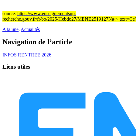
source:
https://www.enseignementsup-
recherche.gouv.fr/fr/bo/2025/Hebdo27/MENE2519127N#:~:text
A la une
,
Actualités
Navigation de l’article
INFOS RENTREE 2026
Liens utiles