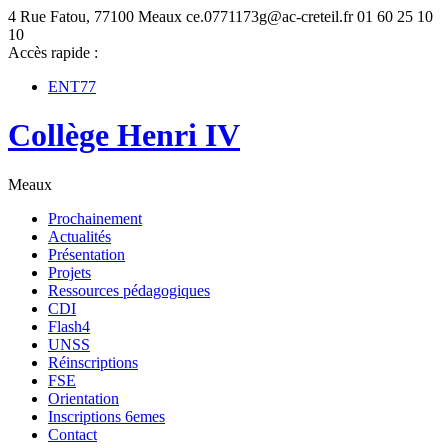
4 Rue Fatou, 77100 Meaux
ce.0771173g@ac-creteil.fr
01 60 25 10
10
Accès rapide :
ENT77
Collège Henri IV
Meaux
Prochainement
Actualités
Présentation
Projets
Ressources pédagogiques
CDI
Flash4
UNSS
Réinscriptions
FSE
Orientation
Inscriptions 6emes
Contact